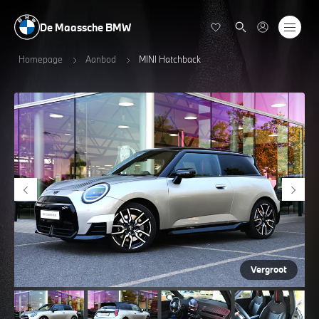
De Maassche BMW
Homepage
Aanbod
MINI Hatchback
Vergroot