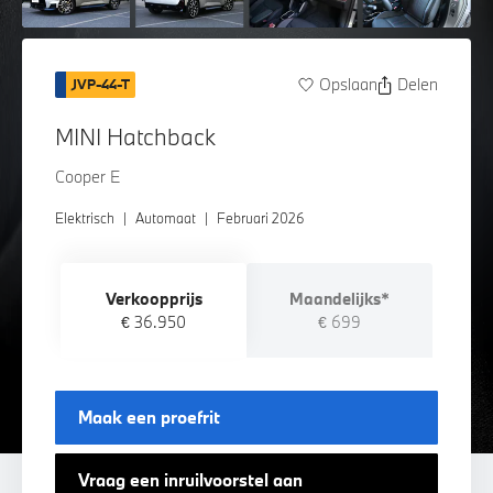
Opslaan
Delen
JVP-44-T
MINI Hatchback
Cooper E
Elektrisch
|
Automaat
|
Februari 2026
Verkoopprijs
Maandelijks*
€ 36.950
€ 699
Maak een proefrit
Vraag een inruilvoorstel aan