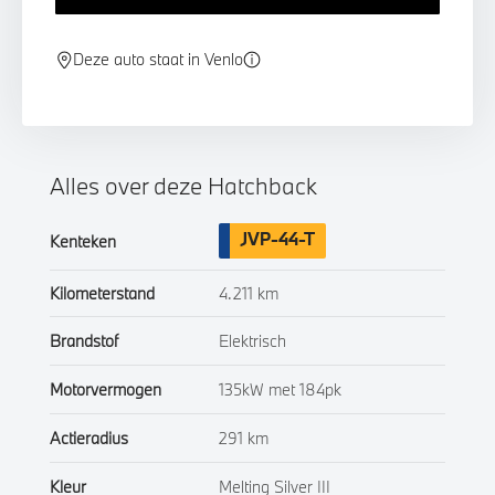
Deze auto staat in Venlo
Alles over deze Hatchback
JVP-44-T
Kenteken
Kilometerstand
4.211 km
Brandstof
Elektrisch
Motorvermogen
135kW met 184pk
Actieradius
291 km
Kleur
Melting Silver III