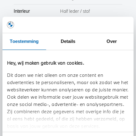
Interieur
Half leder / stof
Btw/Marge
BTW
Toestemming
Details
Over
Toon alle eigenschappen
Hey, wij maken gebruik van cookies.
Dit doen we niet alleen om onze content en
advertenties te personaliseren, maar ook zodat we het
Stap 1 van 3
websiteverkeer kunnen analyseren op de juiste manier.
Uw auto inruilen?
Ook delen we informatie over jouw websitegebruik met
onze social media-, advertentie- en analysepartners.
Zij combineren deze gegevens met overige info die je
al eens hebt gedeeld, of die zij hebben verzameld, op
basis van jouw gebruik van deze services.