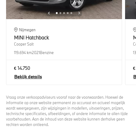
Nijmegen
MINI
Hatchback
M
Cooper Salt
C
119.694 km
2021
Benzine
1
€ 14.750
€
Bekijk details
B
Vraag onze verkoopadviseurs vooraf naar de voorwaarden. Hoewel de
informatie op onze website permanent zo accuraat en actueel mogelijk
wordt weergegeven, zijn wijzigingen in modellen, uitvoeringen, prijzen,
technische specificaties, afbeeldingen, of andere informatie te allen tijde
voorbehouden. Aan de inhoud van deze website kunnen derhalve geen
rechten worden ontleend.