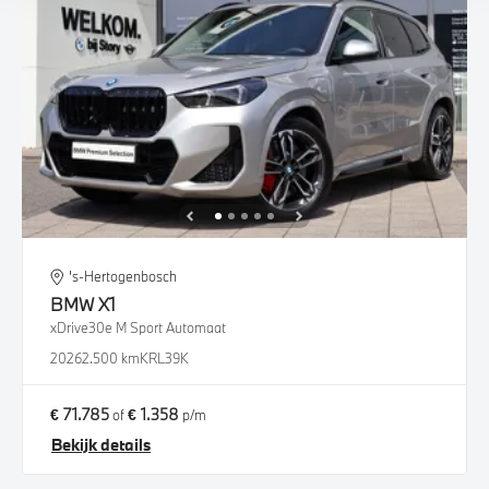
's-Hertogenbosch
BMW
X1
xDrive30e M Sport Automaat
2026
2.500 km
KRL39K
€ 71.785
€ 1.358
of
p/m
Bekijk details