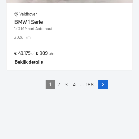
Veldhoven
BMW
1 Serie
120 M Sport Automaat
2026
1 km
€ 49.175
€ 909
of
p/m
Bekijk details
1
2
3
4
...
188