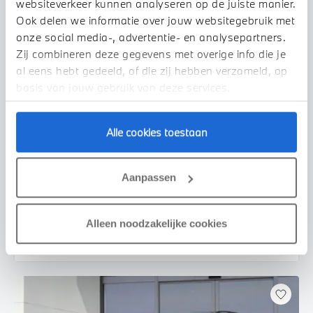
websiteverkeer kunnen analyseren op de juiste manier.
Ook delen we informatie over jouw websitegebruik met
onze social media-, advertentie- en analysepartners.
Zij combineren deze gegevens met overige info die je
al eens hebt gedeeld, of die zij hebben verzameld, op
basis van jouw gebruik van deze services.
Alle cookies toestaan
Waardenburg
BMW
iX1
eDrive20 M Sport
Aanpassen
2026
11.009 km
435 km actieradius
€ 52.495
€ 993
Alleen noodzakelijke cookies
of
p/m
Bekijk details