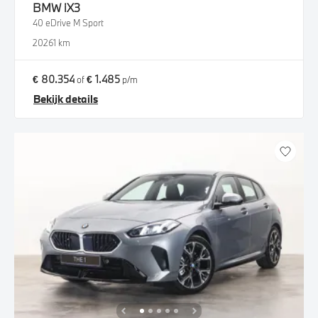
BMW
iX3
40 eDrive M Sport
2026
1 km
€ 80.354
€ 1.485
of
p/m
Bekijk details