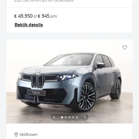
2023
58.316 km
520 km actieradius
€ 49.950
€ 945
of
p/m
Bekijk details
Veldhoven