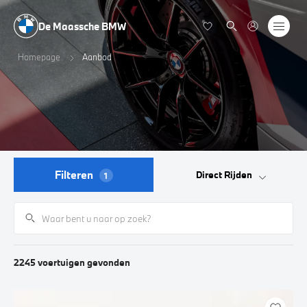
De Maassche BMW
Homepage
Aanbod
Filteren
Direct Rijden
1
2245
voertuigen
gevonden