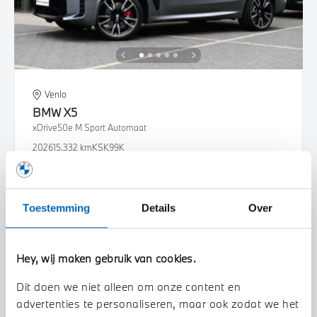
Venlo
BMW
X5
xDrive50e M Sport Automaat
2026
15.332 km
KSK99K
€ 106.950
€ 2.024
of
p/m
Bekijk details
Toestemming
Details
Over
Hey, wij maken gebruik van cookies.
Dit doen we niet alleen om onze content en
advertenties te personaliseren, maar ook zodat we het