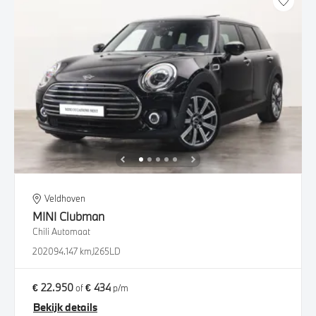
Veldhoven
MINI
Clubman
Chili Automaat
2020
94.147 km
J265LD
€ 22.950
€ 434
of
p/m
Bekijk details