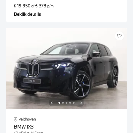
€ 19.950
€ 378
of
p/m
Bekijk details
Veldhoven
BMW
iX3