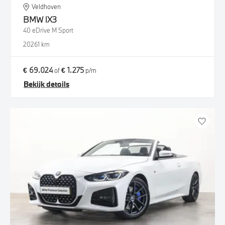
Veldhoven
BMW
iX3
40 eDrive M Sport
2026
1 km
€ 69.024
€ 1.275
of
p/m
Bekijk details