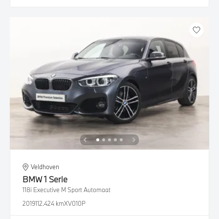
Veldhoven
BMW
1 Serie
118i Executive M Sport Automaat
2019
112.424 km
XV010P