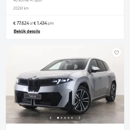
40 eDrive M Sport
2026
1 km
€ 77.624
€ 1.434
of
p/m
Bekijk details