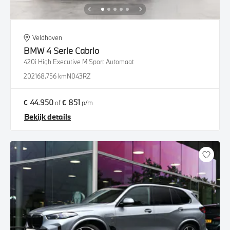
Veldhoven
BMW
4 Serie Cabrio
420i High Executive M Sport Automaat
2021
68.756 km
N043RZ
€ 44.950
€ 851
of
p/m
Bekijk details