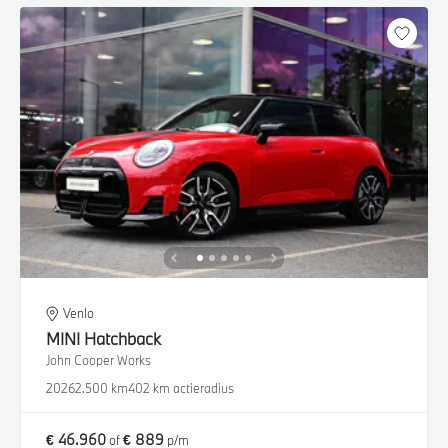
Venlo
MINI
Hatchback
John Cooper Works
2026
2.500 km
402 km actieradius
€ 46.960
€ 889
of
p/m