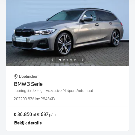
Doetinchem
BMW
3 Serie
Touring 330e High Executive M Sport Automaat
2022
99.826 km
P848XB
€ 36.850
€ 697
of
p/m
Bekijk details