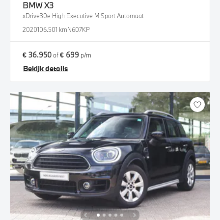
BMW
X3
xDrive30e High Executive M Sport Automaat
2020
106.501 km
N607KP
€ 36.950
€ 699
of
p/m
Bekijk details