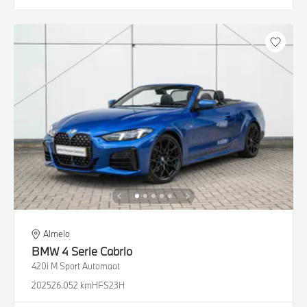
Almelo
BMW
4 Serie Cabrio
420i M Sport Automaat
2025
26.052 km
HFS23H