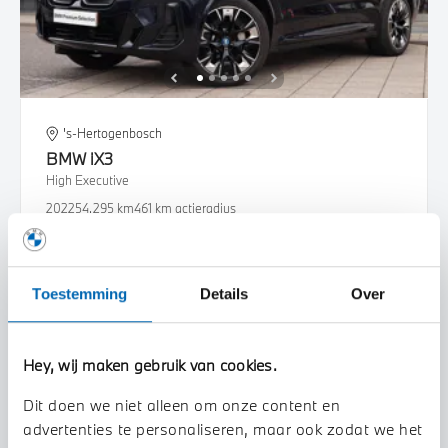
's-Hertogenbosch
BMW
iX3
High Executive
2022
54.295 km
461 km actieradius
€ 42.950
Bekijk details
Toestemming
Details
Over
Hey, wij maken gebruik van cookies.
Dit doen we niet alleen om onze content en
advertenties te personaliseren, maar ook zodat we het