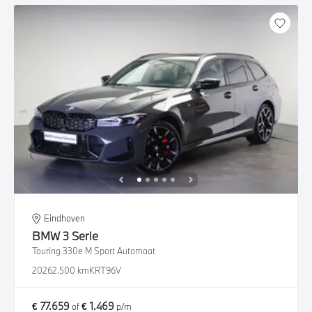
Eindhoven
BMW
3 Serie
Touring 330e M Sport Automaat
2026
2.500 km
KRT96V
€ 77.659
€ 1.469
of
p/m