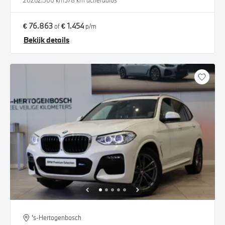
2026
2.500 km
578 km actieradius
€ 76.863
€ 1.454
of
p/m
Bekijk details
's-Hertogenbosch