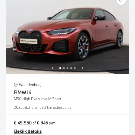
Waardenburg
BMW
i4
M50 High Executive M Sport
2023
58.316 km
520 km actieradius
€ 49.950
€ 945
of
p/m
Bekijk details