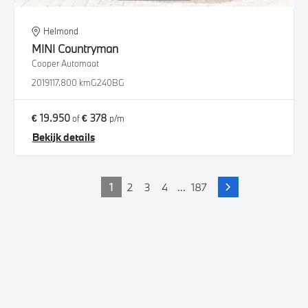
Helmond
MINI
Countryman
Cooper Automaat
2019
117.800 km
G240BG
€ 19.950
€ 378
of
p/m
Bekijk details
1
2
3
4
...
187