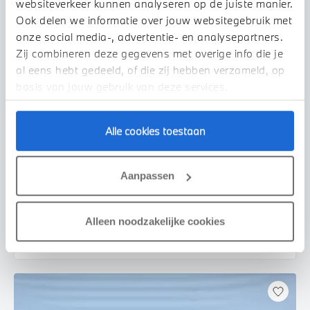
websiteverkeer kunnen analyseren op de juiste manier.
Ook delen we informatie over jouw websitegebruik met
onze social media-, advertentie- en analysepartners.
Zij combineren deze gegevens met overige info die je
al eens hebt gedeeld, of die zij hebben verzameld, op
basis van jouw gebruik van deze services.
Alle cookies toestaan
Helmond
BMW
X1
sDrive18i M Sport Automaat
Aanpassen
2025
8.237 km
JVB53P
€ 47.450
Alleen noodzakelijke cookies
Bekijk details