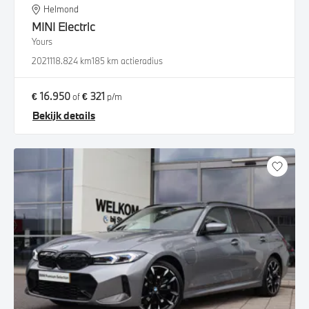
Helmond
MINI
Electric
Yours
2021
118.824 km
185 km actieradius
€ 16.950
€ 321
of
p/m
Bekijk details