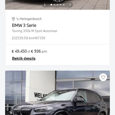
's-Hertogenbosch
BMW
3 Serie
Touring 330e M Sport Automaat
2025
39.516 km
HKF33X
€ 49.450
€ 936
of
p/m
Bekijk details