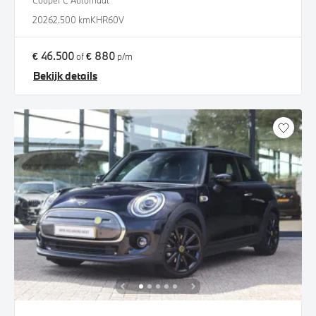
Cooper C Automaat
2026
2.500 km
KHR60V
€ 46.500
€ 880
of
p/m
Bekijk details