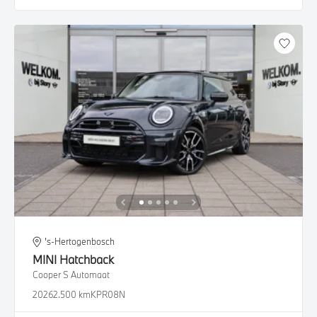
's-Hertogenbosch
MINI
Hatchback
Cooper S Automaat
2026
2.500 km
KPR08N