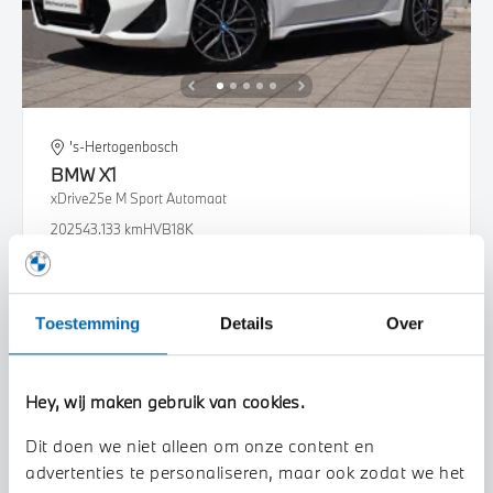
's-Hertogenbosch
BMW
X1
xDrive25e M Sport Automaat
2025
43.133 km
HVB18K
€ 45.950
€ 869
of
p/m
Bekijk details
Toestemming
Details
Over
Hey, wij maken gebruik van cookies.
Dit doen we niet alleen om onze content en
advertenties te personaliseren, maar ook zodat we het