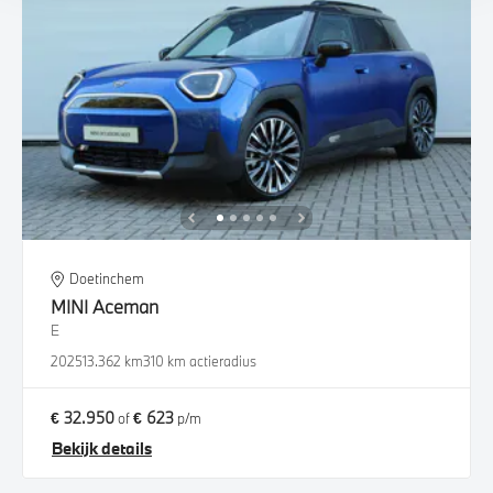
Doetinchem
MINI
Aceman
E
2025
13.362 km
310 km actieradius
€ 32.950
€ 623
of
p/m
Bekijk details