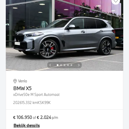
Venlo
BMW
X5
xDrive50e M Sport Automaat
2026
15.332 km
KSK99K
€ 106.950
€ 2.024
of
p/m
Bekijk details