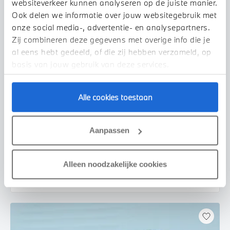
websiteverkeer kunnen analyseren op de juiste manier.
Ook delen we informatie over jouw websitegebruik met
onze social media-, advertentie- en analysepartners.
Zij combineren deze gegevens met overige info die je
al eens hebt gedeeld, of die zij hebben verzameld, op
basis van jouw gebruik van deze services.
Alle cookies toestaan
's-Hertogenbosch
BMW
X4
xDrive20i High Executive M Sport Automaat
Aanpassen
2021
89.501 km
R351RP
€ 46.950
€ 888
Alleen noodzakelijke cookies
of
p/m
Bekijk details