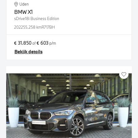
Uden
BMW
X1
sDrive18i Business Edition
2022
55.258 km
R717BH
€ 31.850
€ 603
of
p/m
Bekijk details