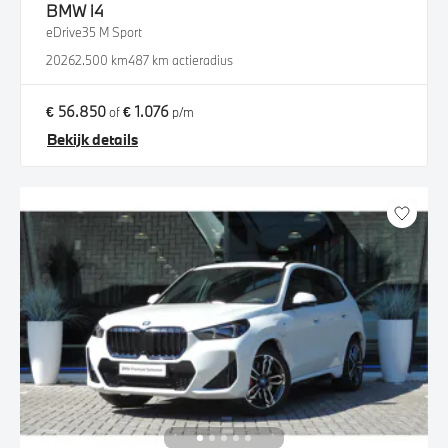
BMW
i4
eDrive35 M Sport
2026
2.500 km
487 km actieradius
€ 56.850
€ 1.076
of
p/m
Bekijk details