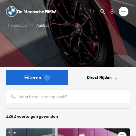
De Maassche BMW
Homepage
Aanbod
Filteren
Direct Rijden
1
2262
voertuigen
gevonden