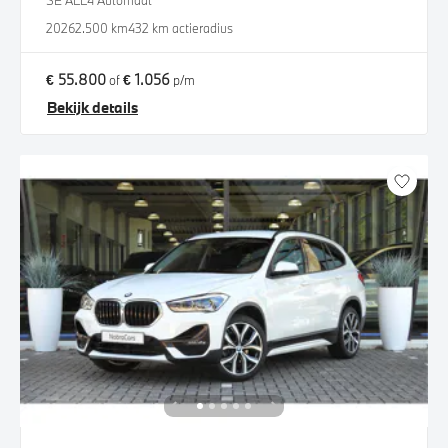
SE ALL4 Automaat
2026
2.500 km
432 km actieradius
€ 55.800
€ 1.056
of
p/m
Bekijk details