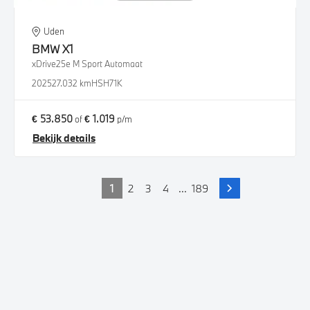
Uden
BMW
X1
xDrive25e M Sport Automaat
2025
27.032 km
HSH71K
€ 53.850
€ 1.019
of
p/m
Bekijk details
1
2
3
4
...
189