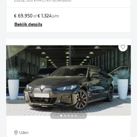
2026
2.500 km
455 km actieradius
€ 69.950
€ 1.324
of
p/m
Bekijk details
Uden