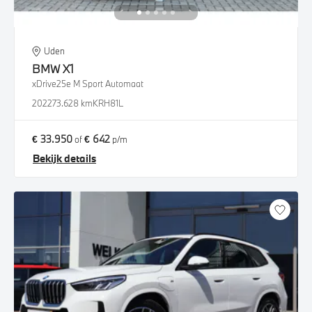
Uden
BMW
X1
xDrive25e M Sport Automaat
2022
73.628 km
KRH81L
€ 33.950
€ 642
of
p/m
Bekijk details