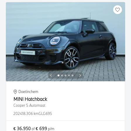
Doetinchem
MINI
Hatchback
Cooper S Automaat
2024
18.306 km
GLG69S
€ 36.950
€ 699
of
p/m