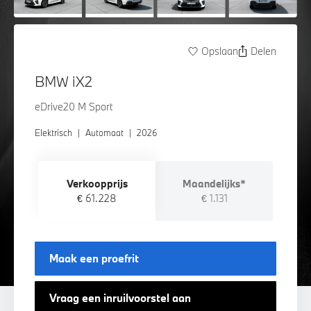
Opslaan
Delen
BMW iX2
eDrive20 M Sport
Elektrisch
|
Automaat
|
2026
Verkoopprijs
Maandelijks*
€ 61.228
€ 1.131
Maak een proefrit
Vraag een inruilvoorstel aan