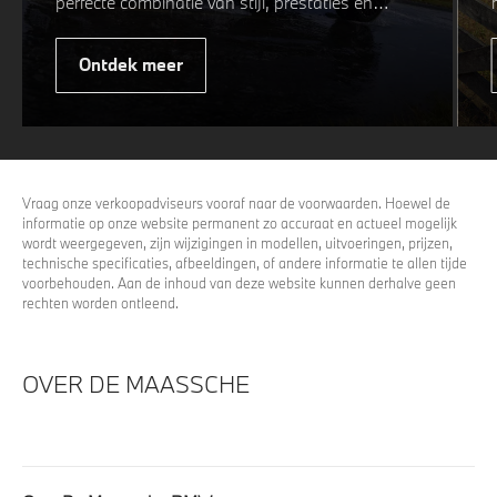
perfecte combinatie van stijl, prestaties en
veiligheid. Of u nu kiest voor een sportieve of
elegante look, onze winterwielen zijn
Ontdek meer
ontworpen om uw rijervaring te optimaliseren,
zelfs in de meest uitdagende
weersomstandigheden. Profiteer nu van
15%
voordeel.
Vraag onze verkoopadviseurs vooraf naar de voorwaarden. Hoewel de
informatie op onze website permanent zo accuraat en actueel mogelijk
wordt weergegeven, zijn wijzigingen in modellen, uitvoeringen, prijzen,
technische specificaties, afbeeldingen, of andere informatie te allen tijde
voorbehouden. Aan de inhoud van deze website kunnen derhalve geen
rechten worden ontleend.
OVER DE MAASSCHE