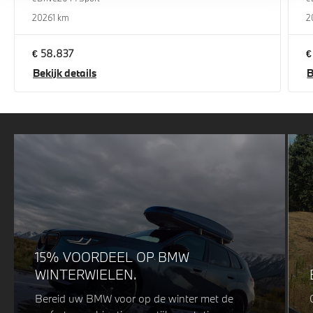
2026
1 km
2
€ 58.837
€
Bekijk details
B
15% VOORDEEL OP BMW
WINTERWIELEN.
Bereid uw BMW voor op de winter met de