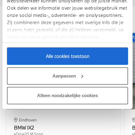
websiteverkeer kunnen analyseren op de juiste manier.
Ook delen we informatie over jouw websitegebruik met
onze social media-, advertentie- en analysepartners.
Deze zijn vergelijkbaar
Zij combineren deze gegevens met overige info die je
al eens hebt gedeeld, of die zij hebben verzameld, op
basis van jouw gebruik van deze services.
1,99% renteactie
1
Alle cookies toestaan
Aanpassen
Alleen noodzakelijke cookies
Eindhoven
BMW
iX2
eDrive20 M Sport
e