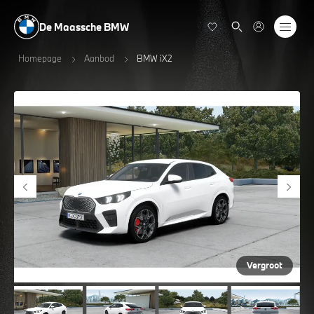
De Maassche BMW
Homepage
Aanbod
BMW iX2
Vergroot