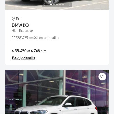
Echt
BMW
iX3
High Executive
2022
81.765 km
461 km actieradius
€ 39.450
€ 746
of
p/m
Bekijk details