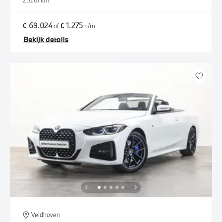
2026
1 km
€ 69.024
€ 1.275
of
p/m
Bekijk details
Veldhoven