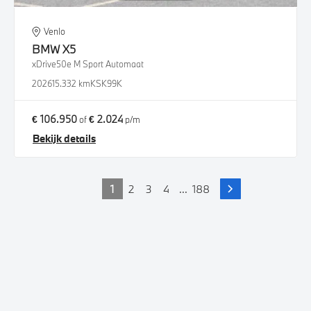
Venlo
BMW
X5
xDrive50e M Sport Automaat
2026
15.332 km
KSK99K
€ 106.950
€ 2.024
of
p/m
Bekijk details
1
2
3
4
...
188