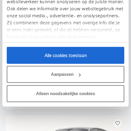
websiteverkeer kunnen analyseren op de juiste manier.
Ook delen we informatie over jouw websitegebruik met
onze social media-, advertentie- en analysepartners.
Zij combineren deze gegevens met overige info die je
al eens hebt gedeeld, of die zij hebben verzameld, op
basis van jouw gebruik van deze services.
Alle cookies toestaan
Veldhoven
MINI
Clubman
Chili Automaat
Aanpassen
2020
94.147 km
J265LD
€ 22.950
€ 434
Alleen noodzakelijke cookies
of
p/m
Bekijk details