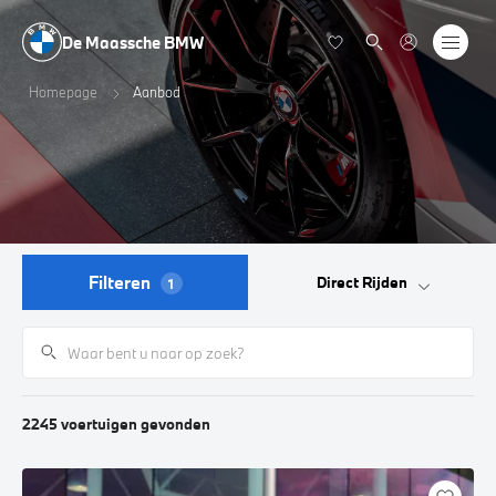
De Maassche BMW
Homepage
Aanbod
Filteren
Direct Rijden
1
2245
voertuigen
gevonden