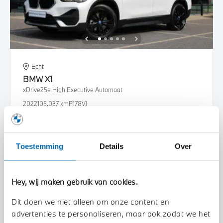
Echt
BMW
X1
xDrive25e High Executive Automaat
2022
105.037 km
P178VJ
€ 26.950
€ 510
of
p/m
Bekijk details
Toestemming
Details
Over
Hey, wij maken gebruik van cookies.
Dit doen we niet alleen om onze content en
advertenties te personaliseren, maar ook zodat we het