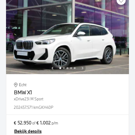
Echt
BMW
X1
xDrive23i M Sport
2024
57.571 km
GKH40P
€ 52.950
€ 1.002
of
p/m
Bekijk details