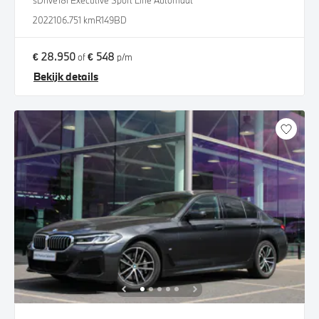
sDrive18i Executive Sport Line Automaat
2022
106.751 km
R149BD
€ 28.950
€ 548
of
p/m
Bekijk details