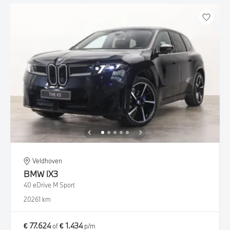
Veldhoven
BMW
iX3
40 eDrive M Sport
2026
1 km
€ 77.624
€ 1.434
of
p/m