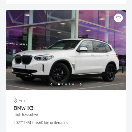
Echt
BMW
iX3
High Executive
2021
111.361 km
460 km actieradius