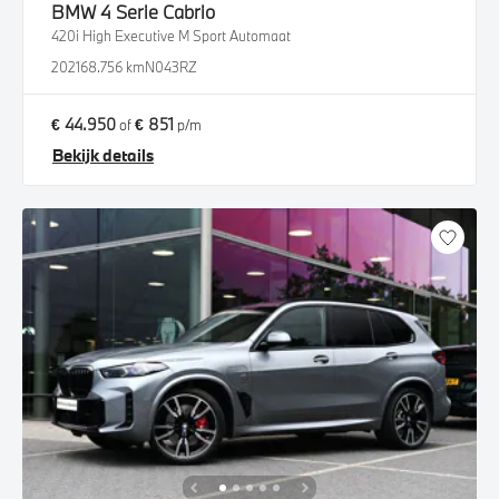
BMW
4 Serie Cabrio
420i High Executive M Sport Automaat
2021
68.756 km
N043RZ
€ 44.950
€ 851
of
p/m
Bekijk details