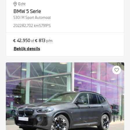
Echt
BMW
5 Serie
530i M Sport Automaat
2022
82.702 km
S791PS
€ 42.950
€ 813
of
p/m
Bekijk details