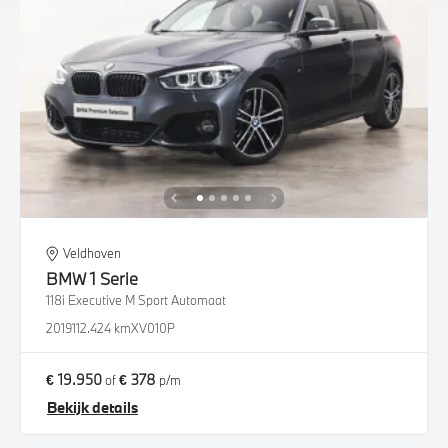
Veldhoven
BMW
1 Serie
118i Executive M Sport Automaat
2019
112.424 km
XV010P
€ 19.950
€ 378
of
p/m
Bekijk details