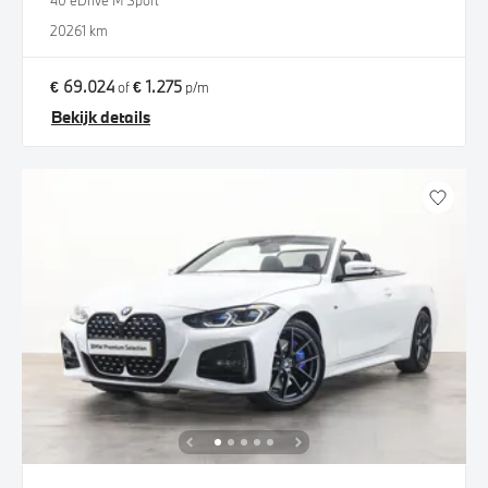
40 eDrive M Sport
2026
1 km
€ 69.024
€ 1.275
of
p/m
Bekijk details