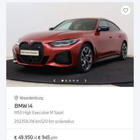
Waardenburg
BMW
i4
M50 High Executive M Sport
2023
58.316 km
520 km actieradius
€ 49.950
€ 945
of
p/m