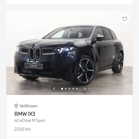
Veldhoven
BMW
iX3
40 eDrive M Sport
2026
1 km