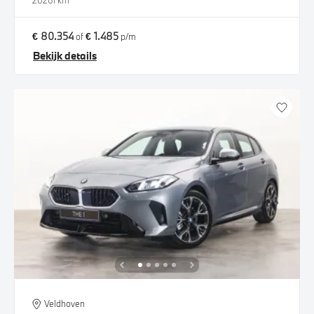
2026
1 km
€ 80.354
€ 1.485
of
p/m
Bekijk details
Veldhoven