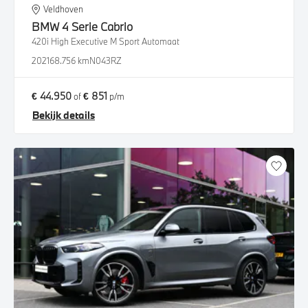
Veldhoven
BMW
4 Serie Cabrio
420i High Executive M Sport Automaat
2021
68.756 km
N043RZ
€ 44.950
€ 851
of
p/m
Bekijk details