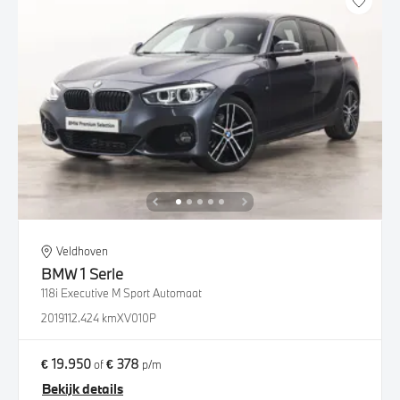
Veldhoven
BMW
1 Serie
118i Executive M Sport Automaat
2019
112.424 km
XV010P
€ 19.950
€ 378
of
p/m
Bekijk details