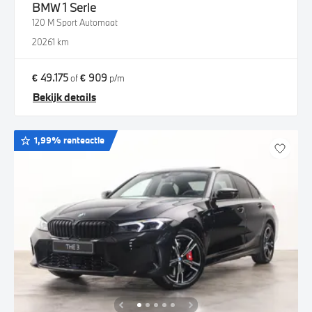
BMW
1 Serie
120 M Sport Automaat
2026
1 km
€ 49.175
€ 909
of
p/m
Bekijk details
1,99% renteactie