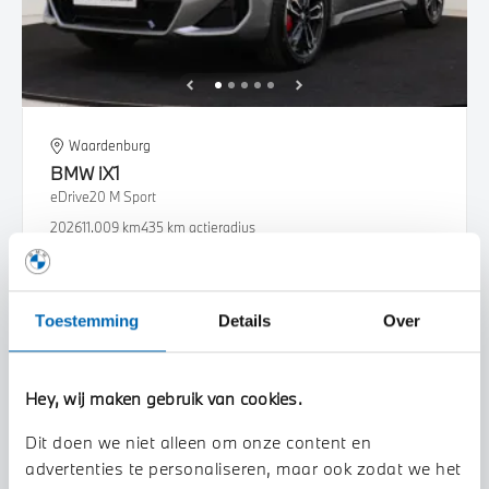
Waardenburg
BMW
iX1
eDrive20 M Sport
2026
11.009 km
435 km actieradius
€ 52.495
€ 993
of
p/m
Bekijk details
Toestemming
Details
Over
Hey, wij maken gebruik van cookies.
Dit doen we niet alleen om onze content en
advertenties te personaliseren, maar ook zodat we het