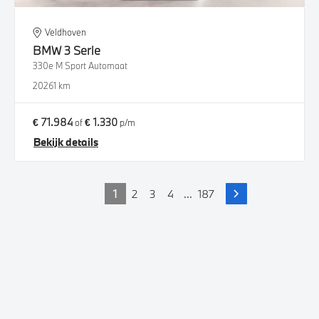
Veldhoven
BMW
3 Serie
330e M Sport Automaat
2026
1 km
€ 71.984
€ 1.330
of
p/m
Bekijk details
1
2
3
4
...
187