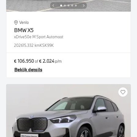
Venlo
BMW
X5
xDrive50e M Sport Automaat
2026
15.332 km
KSK99K
€ 106.950
€ 2.024
of
p/m
Bekijk details