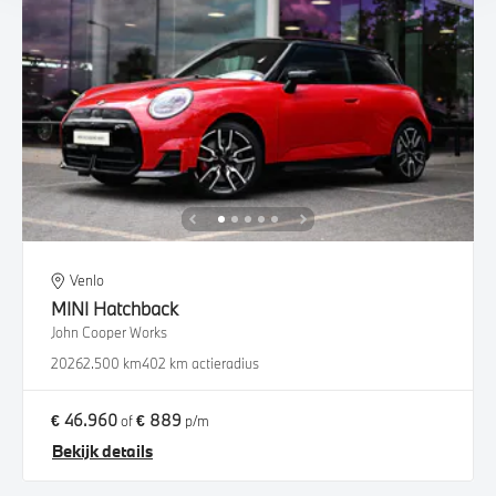
Venlo
MINI
Hatchback
John Cooper Works
2026
2.500 km
402 km actieradius
€ 46.960
€ 889
of
p/m
Bekijk details