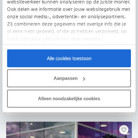
websiteverkeer kunnen analyseren op de juiste manier.
Ook delen we informatie over jouw websitegebruik met
onze social media-, advertentie- en analysepartners.
Zij combineren deze gegevens met overige info die je
al eens hebt gedeeld, of die zij hebben verzameld, op
basis van jouw gebruik van deze services.
Alle cookies toestaan
's-Hertogenbosch
BMW
X1
xDrive30e M Sport Automaat
Aanpassen
2026
2.500 km
KRL39K
€ 71.785
€ 1.358
Alleen noodzakelijke cookies
of
p/m
Bekijk details