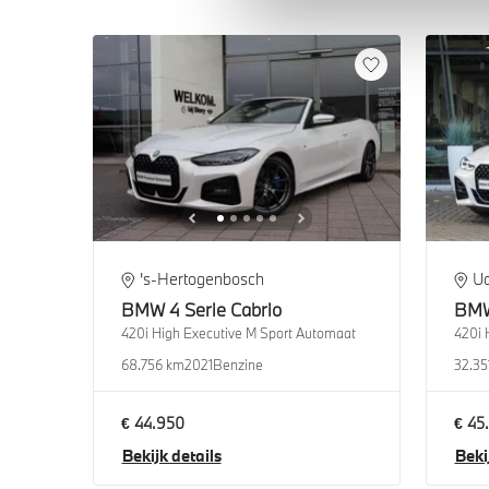
's-Hertogenbosch
U
BMW
4 Serie Cabrio
BM
420i High Executive M Sport Automaat
420i 
68.756 km
2021
Benzine
32.35
€ 44.950
€ 45
Bekijk details
Beki