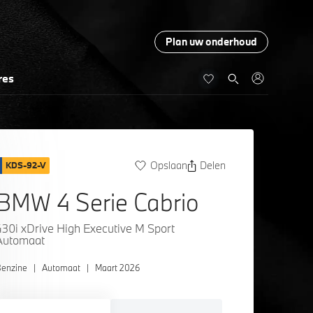
Plan uw onderhoud
res
Opslaan
Delen
KDS-92-V
BMW 4 Serie Cabrio
430i xDrive High Executive M Sport
Automaat
enzine
|
Automaat
|
Maart 2026