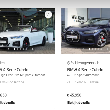
den
's-Hertogenbosch
W
4 Serie Cabrio
BMW
4 Serie Cabrio
High Executive M Sport Automaat
420i M Sport Automaat
1 km
2022
Benzine
71.082 km
2021
Benzine
.850
€ 45.950
jk details
Bekijk details