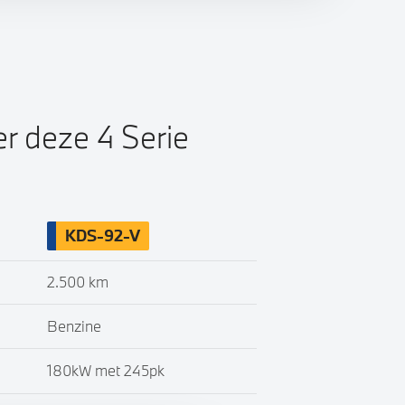
er deze 4 Serie
KDS-92-V
2.500 km
Benzine
180kW met 245pk