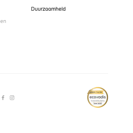
Duurzaamheid
nen