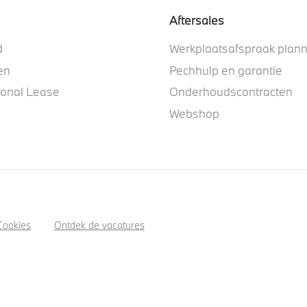
Aftersales
d
Werkplaatsafspraak plan
en
Pechhulp en garantie
ional Lease
Onderhoudscontracten
Webshop
Cookies
Ontdek de vacatures