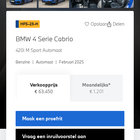
Opslaan
Delen
HFS-23-H
BMW 4 Serie Cabrio
420i M Sport Automaat
Benzine
|
Automaat
|
Februari 2025
Verkoopprijs
Maandelijks*
€ 63.450
€ 1.201
Maak een proefrit
Vraag een inruilvoorstel aan