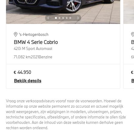
's-Hertogenbosch
BMW
4 Serie Cabrio
420i M Sport Automaat
4
71.082 km
2021
Benzine
6
€ 44.950
€
Bekijk details
B
Vraag onze verkoopadviseurs vooraf naar de voorwaarden. Hoewel de
informatie op onze website permanent zo accuraat en actueel mogelijk
wordt weergegeven, zijn wijzigingen in modellen, uitvoeringen, prijzen,
technische specificaties, afbeeldingen, of andere informatie te allen tijde
voorbehouden. Aan de inhoud van deze website kunnen derhalve geen
rechten worden ontleend.