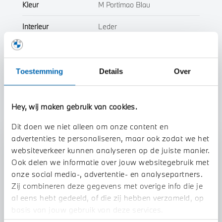
Kleur
M Portimao Blau
Interieur
Leder
Btw/Marge
BTW
Toestemming
Details
Over
Toon alle eigenschappen
Hey, wij maken gebruik van cookies.
Dit doen we niet alleen om onze content en
advertenties te personaliseren, maar ook zodat we het
Stap 1 van 3
websiteverkeer kunnen analyseren op de juiste manier.
Uw auto inruilen?
Ook delen we informatie over jouw websitegebruik met
onze social media-, advertentie- en analysepartners.
Zij combineren deze gegevens met overige info die je
al eens hebt gedeeld, of die zij hebben verzameld, op
basis van jouw gebruik van deze services.