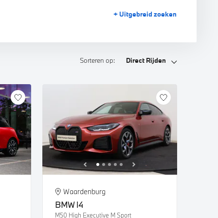
+ Uitgebreid
zoeken
Sorteren op:
Direct Rijden
Waardenburg
BMW
i4
M50 High Executive M Sport