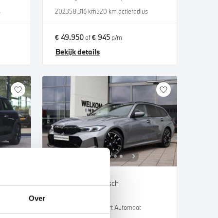
s
2023
58.316 km
520 km actieradius
€ 49.950
€ 945
of
p/m
Bekijk details
's-Hertogenbosch
BMW
3 Serie
Over
Touring 330e M Sport Automaat