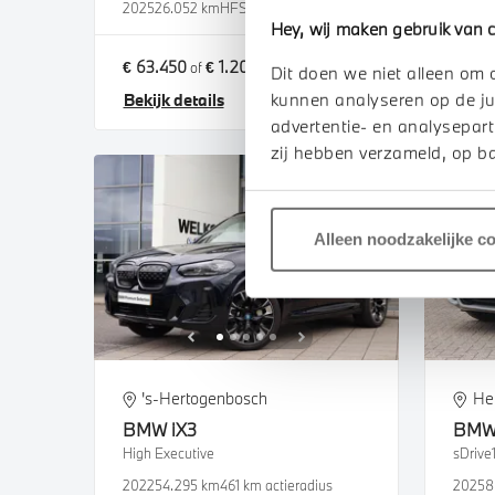
2025
26.052 km
HFS23H
2026
2
Hey, wij maken gebruik van c
€ 63.450
€ 1.201
€ 46.
of
p/m
Dit doen we niet alleen om 
kunnen analyseren op de ju
Bekijk details
Bekij
advertentie- en analysepart
zij hebben verzameld, op ba
Alleen noodzakelijke c
's-Hertogenbosch
He
BMW
iX3
BM
High Executive
sDrive
2022
54.295 km
461 km actieradius
2025
8