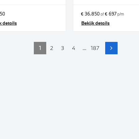
450
€ 36.850
€ 697
of
p/m
k details
Bekijk details
1
2
3
4
...
187