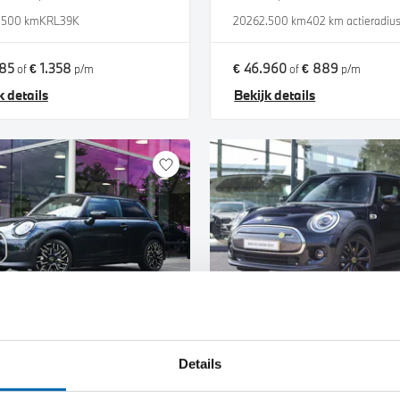
.500 km
KRL39K
2026
2.500 km
402 km actieradiu
785
€ 1.358
€ 46.960
€ 889
of
p/m
of
p/m
k details
Bekijk details
nlo
Helmond
Hatchback
MINI
Electric
Details
r C Automaat
Yours