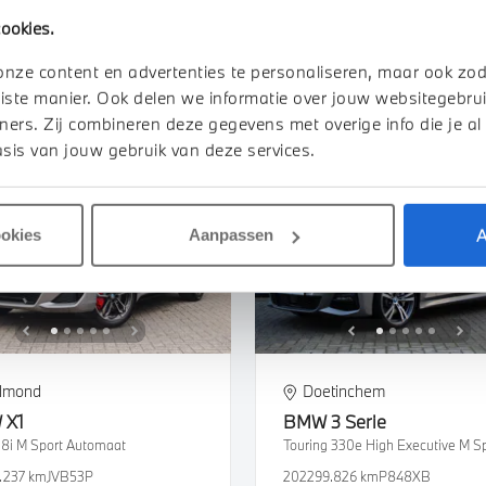
.500 km
KHR60V
2021
118.824 km
185 km actieradiu
ookies.
500
€ 880
€ 16.950
€ 321
of
p/m
of
p/m
onze content en advertenties te personaliseren, maar ook zo
iste manier. Ook delen we informatie over jouw websitegebrui
k details
Bekijk details
ners. Zij combineren deze gegevens met overige info die je al
sis van jouw gebruik van deze services.
A
ookies
Aanpassen
lmond
Doetinchem
W
X1
BMW
3 Serie
18i M Sport Automaat
.237 km
JVB53P
2022
99.826 km
P848XB