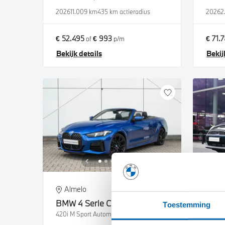
2026
11.009 km
435 km actieradius
2026
2
€ 52.495
€ 993
€ 71.
of
p/m
Bekijk details
Bekij
Almelo
Ve
BMW
4 Serie Cabrio
MINI
Toestemming
420i M Sport Automaat
Coope