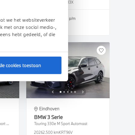
s
2025
39.516 km
HKF33X
€ 49.450
€ 936
of
p/m
dat we het websiteverkeer
k met onze social media-,
Bekijk details
 eens hebt gedeeld, of die
lle cookies toestaan
Eindhoven
BMW
3 Serie
Touring 330e High Executive M Sport Automaat
Touring 330e M Sport Automaat
2026
2.500 km
KRT96V