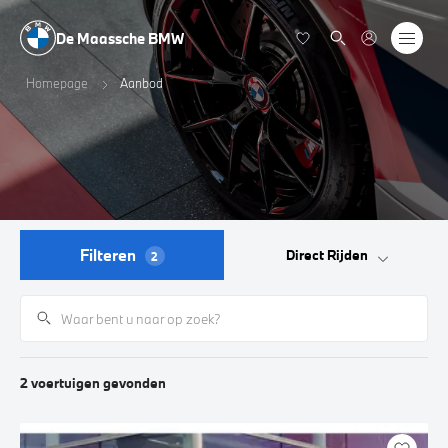
De Maassche BMW
Homepage
Aanbod
Filteren
Direct Rijden
2
2
voertuigen
gevonden