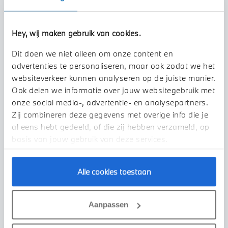
Hey, wij maken gebruik van cookies.
Dit doen we niet alleen om onze content en
advertenties te personaliseren, maar ook zodat we het
websiteverkeer kunnen analyseren op de juiste manier.
Ook delen we informatie over jouw websitegebruik met
onze social media-, advertentie- en analysepartners.
Zij combineren deze gegevens met overige info die je
al eens hebt gedeeld, of die zij hebben verzameld, op
basis van jouw gebruik van deze services.
Alle cookies toestaan
Echt
BMW
M3
xDrive High Executive Competition
Aanpassen
2025
4.062 km
HTP91R