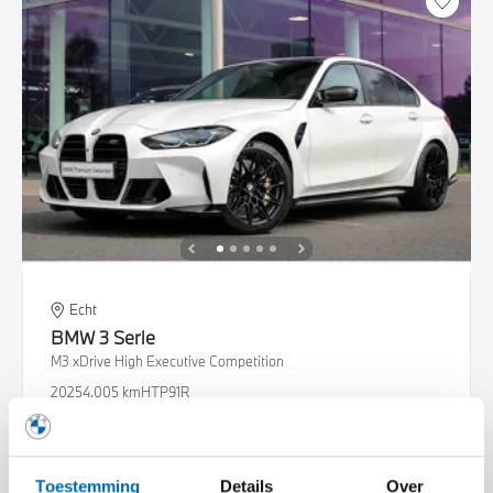
Echt
BMW
3 Serie
M3 xDrive High Executive Competition
2025
4.005 km
HTP91R
€ 127.450
€ 2.412
of
p/m
Bekijk details
Toestemming
Details
Over